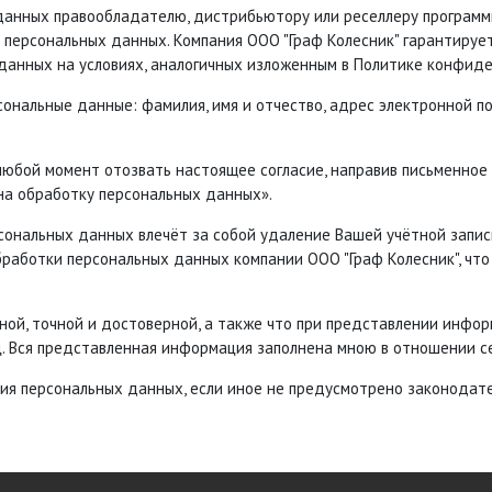
анных правообладателю, дистрибьютору или реселлеру программн
х персональных данных. Компания ООО "Граф Колесник" гарантируе
данных на условиях, аналогичных изложенным в Политике конфид
нальные данные: фамилия, имя и отчество, адрес электронной по
любой момент отозвать настоящее согласие, направив письменное у
я на обработку персональных данных».
ональных данных влечёт за собой удаление Вашей учётной записи 
бработки персональных данных компании ООО "Граф Колесник", ч
лной, точной и достоверной, а также что при представлении ин
. Вся представленная информация заполнена мною в отношении се
ния персональных данных, если иное не предусмотрено законодат