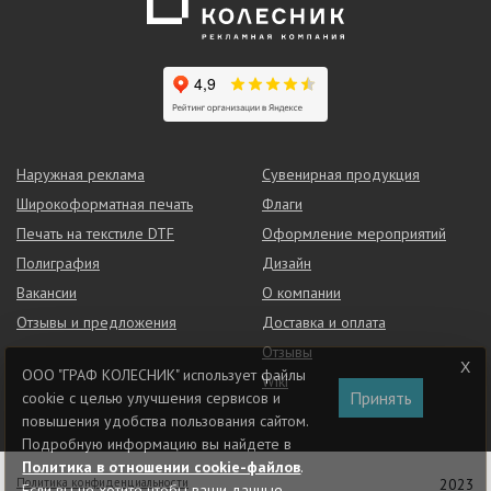
Наружная реклама
Сувенирная продукция
Широкоформатная печать
Флаги
Печать на текстиле DTF
Оформление мероприятий
Полиграфия
Дизайн
Вакансии
О компании
Отзывы и предложения
Доставка и оплата
Отзывы
ООО "ГРАФ КОЛЕСНИК" использует файлы
Wiki
Принять
cookie с целью улучшения сервисов и
повышения удобства пользования сайтом.
Подробную информацию вы найдете в
Политика в отношении cookie-файлов
.
Политика конфиденциальности
2023
Если вы не хотите чтобы ваши данные