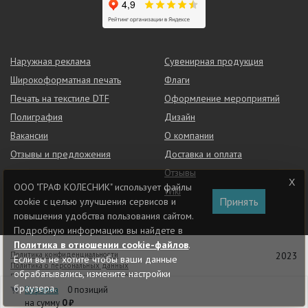
Наружная реклама
Сувенирная продукция
Широкоформатная печать
Флаги
Печать на текстиле DTF
Оформление мероприятий
Полиграфия
Дизайн
Вакансии
О компании
Отзывы и предложения
Доставка и оплата
Отзывы
ООО "ГРАФ КОЛЕСНИК" использует файлы
Wiki
Принять
cookie с целью улучшения сервисов и
повышения удобства пользования сайтом.
Подробную информацию вы найдете в
Политика в отношении cookie-файлов
.
Политика конфиденциальности
2023
Если вы не хотите чтобы ваши данные
Политика о персональных данных
обрабатывались, измените настройки
Политика в отношении cookie-файлов
браузера.
Разработка сайта:
Корзина
0 позиций
на сумму
0 ₽