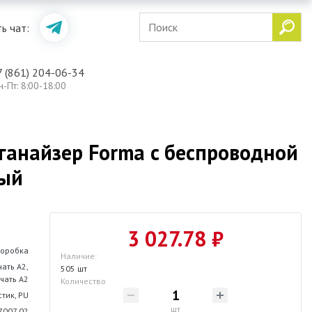
ь чат:
7 (861) 204-06-34
н-Пт: 8:00-18:00
ганайзер Forma c беспроводной
ный
3 027.78 ₽
коробка
Наличие:
ать А2,
505 шт
чать А2
Количество
тик, PU
шт
7007.02