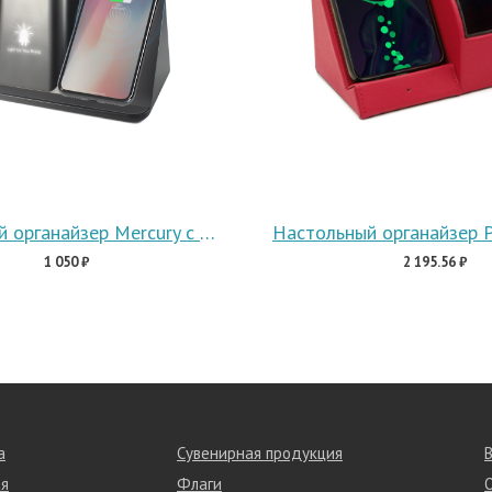
Настольный органайзер Mercury c беспроводной зарядкой и вентилятором
1 050 ₽
2 195.56 ₽
а
Сувенирная продукция
я
Флаги