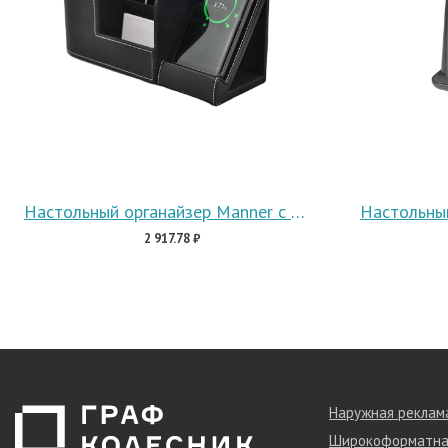
Настольный органайзер Manner c беспроводной зарядкой
2 917.78 ₽
Наружная реклам
Широкоформатна