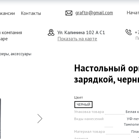
Начат
graftp@gmail.com
акансии
Контакты
я компания
Ул. Калинина 102 А С1
+
даре
Показать на карте
П
зеры, аксессуары
Настольный ор
зарядкой, чер
Цвет
ЧЕРНЫЙ
Упаковка товара
Белая 
Виды нанесений
УФ-печ
Тампопе
Материал товара
Плас
Артикул