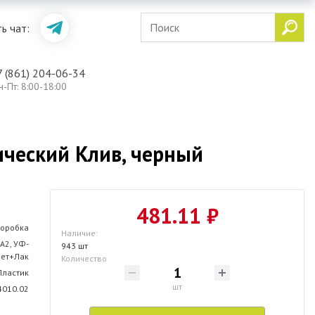
ь чат:
7 (861) 204-06-34
н-Пт: 8:00-18:00
ческий Клив, черный
481.11 ₽
оробка
Наличие:
А2, УФ-
943 шт
вет+Лак
Количество
Пластик
шт
4010.02