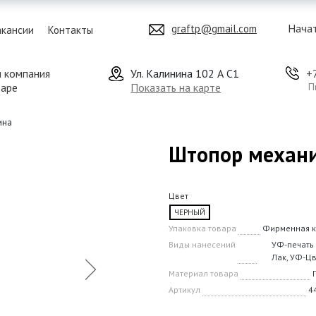
Начат
graftp@gmail.com
акансии
Контакты
я компания
Ул. Калинина 102 А С1
+
даре
Показать на карте
П
ина
Штопор механи
Цвет
ЧЕРНЫЙ
Упаковка товара
Фирменная к
Виды нанесений
УФ-печать 
Лак, УФ-Ц
Материал товара
Артикул
4