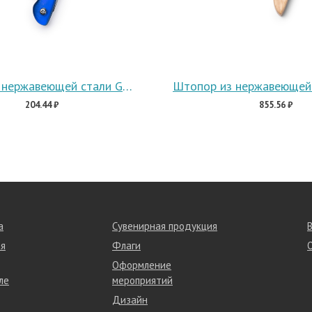
Штопор из нержавеющей стали GARNAC
204.44 ₽
855.56 ₽
а
Сувенирная продукция
я
Флаги
Оформление
ле
мероприятий
Дизайн