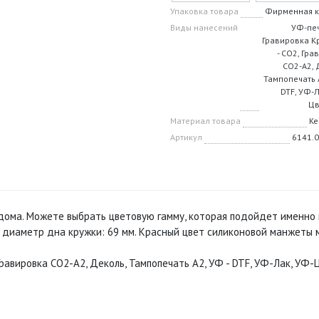
Упаковка товара
Фирменная к
Виды нанесений
УФ-печ
Гравировка К
- CO2, Гра
CO2-А2, 
Тампопечать А
DTF, УФ-Л
Цв
Материал товара
Ке
Артикул
6141.0
ма. Можете выбрать цветовую гамму, которая подойдет именно вам
, диаметр дна кружки: 69 мм. Красный цвет силиконовой манжеты 
Гравировка CO2-А2, Деколь, Тампопечать А2, УФ - DTF, УФ-Лак, УФ