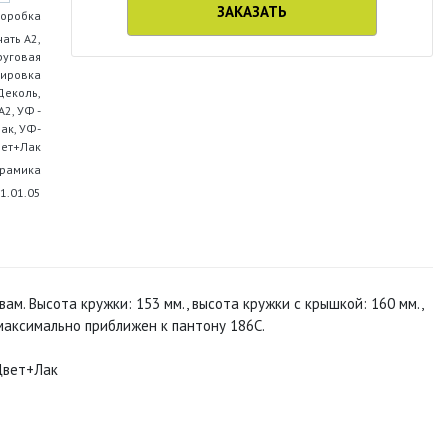
ЗАКАЗАТЬ
оробка
ать А2,
руговая
вировка
Деколь,
2, УФ -
ак, УФ-
ет+Лак
рамика
1.01.05
. Высота кружки: 153 мм., высота кружки с крышкой: 160 мм.,
максимально приближен к пантону 186С.
-Цвет+Лак