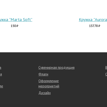
ужка "Marta Soft"
Кружка "Aurora
150 ₽
137.78 ₽
а
Сувенирная продукция
я
Флаги
Оформление
ле
мероприятий
Дизайн