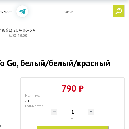
ь чат:
7 (861) 204-06-34
н-Пт: 8:00-18:00
To Go, белый/белый/красный
790 ₽
Наличие:
2 шт
Количество
шт
Й