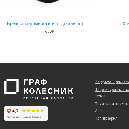
Кружка керамическая с деревянной манжетой Nexus
Кр
650 ₽
Наружная реклам
Широкоформатна
печать
Печать на тексти
DTF
Полиграфия