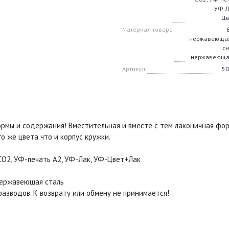
УФ-Л
Цв
Материал товара
нержавеющая
сн
нержавеюща
Артикул
50
ормы и содержания! Вместительная и вместе с тем лаконичная фо
о же цвета что и корпус кружки.
 CO2, УФ-печать А2, УФ-Лак, УФ-Цвет+Лак
 нержавеющая сталь
азводов. К возврату или обмену не принимается!