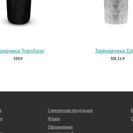
окружка Transform
Термокружка Ed
530 ₽
501.11 ₽
а
Сувенирная продукция
я
Флаги
Оформление