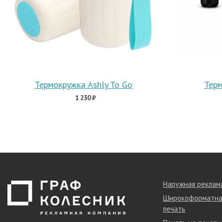
Термокружка Ashly To Go
Терм
1 230 ₽
Наружная реклам
Широкоформатна
печать