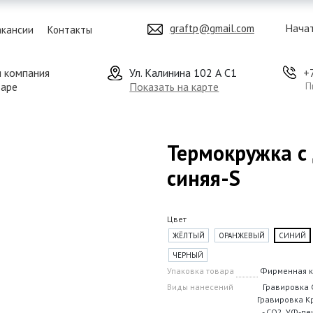
Начат
graftp@gmail.com
акансии
Контакты
я компания
Ул. Калинина 102 А С1
+
даре
Показать на карте
П
Термокружка с 
синяя-S
Цвет
ЖЁЛТЫЙ
ОРАНЖЕВЫЙ
СИНИЙ
ЧЕРНЫЙ
Упаковка товара
Фирменная к
Виды нанесений
Гравировка 
Гравировка К
- CO2, УФ-пе