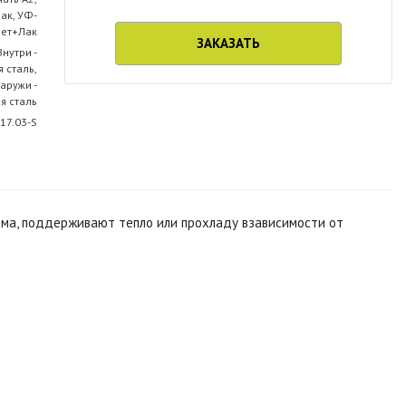
ак, УФ-
ет+Лак
ЗАКАЗАТЬ
Внутри -
 сталь,
аружи -
я сталь
17.03-S
рма, поддерживают тепло или прохладу взависимости от