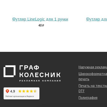
Футляр LineLogic для 1 ручки
40 ₽
Наружная реклам
Широкоформатна
печать
Печать на тексти
DTF
Полиграфия