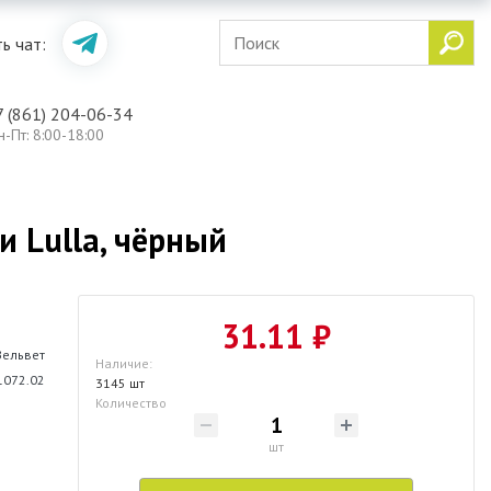
ь чат:
7 (861) 204-06-34
н-Пт: 8:00-18:00
и Lulla, чёрный
31.11 ₽
Вельвет
Наличие:
1072.02
3145 шт
Количество
шт