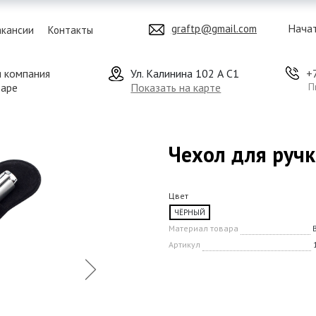
Начат
graftp@gmail.com
акансии
Контакты
я компания
Ул. Калинина 102 А С1
+
даре
Показать на карте
П
Чехол для ручк
Цвет
ЧЁРНЫЙ
Материал товара
Артикул