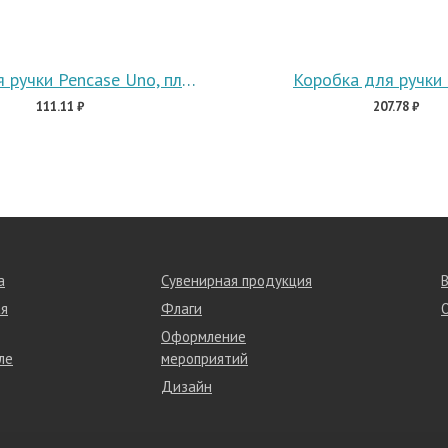
Футляр для ручки Pencase Uno, пластик
Коробка для ручки 
111.11 ₽
207.78 ₽
а
Сувенирная продукция
я
Флаги
Оформление
ле
мероприятий
Дизайн